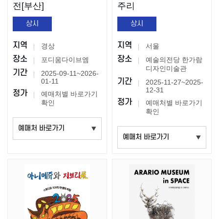
전[부산]
주리
상시
상시
지역
지역
경상
서울
장소
장소
포디움다이브엠
예술의전당 한가람
디자인미술관
기간
2025-09-11~2026-
01-11
기간
2025-11-27~2025-
12-31
정가
예매처별 바로가기
정가
확인
예매처별 바로가기
확인