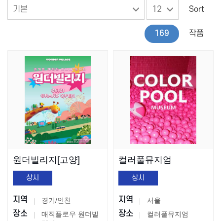
Sort
169
작품
원더빌리지[고양]
컬러풀뮤지엄
상시
상시
지역
지역
경기/인천
서울
장소
장소
매직플로우 원더빌
컬러풀뮤지엄