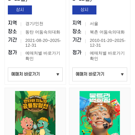
상시
상시
지역
지역
경기/인천
서울
장소
장소
동탄 어둠속의대화
북촌 어둠속의대화
기간
기간
2021-08-20~2025-
2010-01-20~2025-
12-31
12-31
정가
정가
예매처별 바로가기
예매처별 바로가기
확인
확인