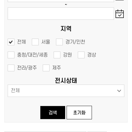
~
지역
전체
서울
경기/인천
충청/대전/세종
강원
경상
전라/광주
제주
전시상태
검색
초기화